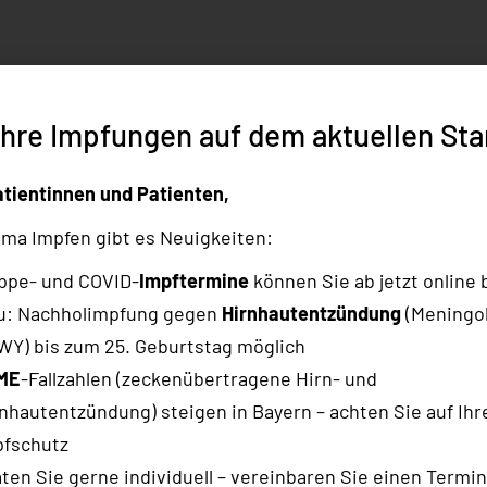
Ihre Impfungen auf dem aktuellen St
rer ePA zu nehmen, können Sie die
ePA-App Ihrer
atientinnen und Patienten,
 oder löschen
.
stellen: Nennen Sie Ihrer Krankenkasse eine
ma Impfen gibt es Neuigkeiten:
deskreis oder Familie
, die Sie unterstützt.
ppe- und COVID-
Impftermine
können Sie ab jetzt online
für Befunde
nutzen, ohne sie selbst über eine App
u: Nachholimpfung gegen
Hirnhautentzündung
(Meningo
Y) bis zum 25. Geburtstag möglich
Krankenkasse
ME
-Fallzahlen (zeckenübertragene Hirn- und
nhautentzündung) steigen in Bayern – achten Sie auf Ihr
n Praxen
automatisch für 90 Tage Zugriff auf die
pfschutz
ten Sie gerne individuell – vereinbaren Sie einen Termin