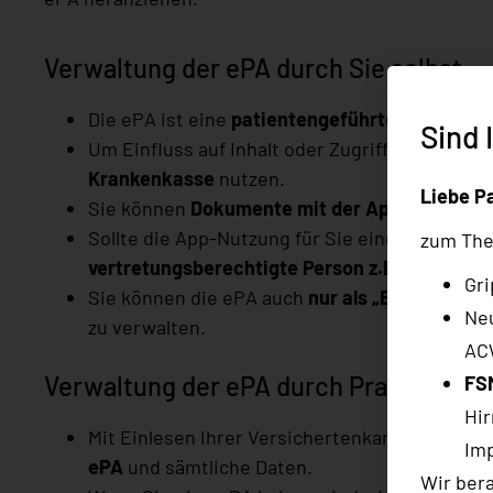
Verwaltung der ePA durch Sie selbst
Die ePA ist eine
patientengeführte Akte
.
Sind 
Um Einfluss auf Inhalt oder Zugriffsrechte Ih
Krankenkasse
nutzen.
Liebe P
Sie können
Dokumente mit der App einstellen
Sollte die App-Nutzung für Sie eine Hürde dar
zum The
vertretungsberechtigte Person z.B. aus Freun
Gri
Sie können die ePA auch
nur als „Bibliothek“ 
Ne
zu verwalten.
ACW
Verwaltung der ePA durch Praxis und 
FS
Hir
Mit Einlesen Ihrer Versichertenkarte erhalte
Im
ePA
und sämtliche Daten.
Wir bera