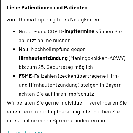
Versorgung und damit direkt Sie: längere
Liebe Patientinnen und Patienten,
Wartezeiten, weniger Termine, eine Versorgung,
zum Thema Impfen gibt es Neuigkeiten:
die schwieriger aufrechtzuerhalten ist.
Ist das schon beschlossen?
Grippe- und COVID-
Impftermine
können Sie
ab jetzt online buchen
Nein – noch nicht. Die erste Lesung im Bundestag
Neu: Nachholimpfung gegen
ist für den 12. Juni geplant, die Anhörung für den
Hirnhautentzündung
(Meningokokken-ACWY)
22. Juni. Das Gesetz soll noch vor der
Sommerpause verabschiedet werden. Die Zeit zum
bis zum 25. Geburtstag möglich
Handeln ist also kurz.
FSME
-Fallzahlen (zeckenübertragene Hirn-
und Hirnhautentzündung) steigen in Bayern –
Was können Sie tun?
achten Sie auf Ihren Impfschutz
Schreiben Sie jetzt Ihrem
Wir beraten Sie gerne individuell – vereinbaren Sie
Bundestagsabgeordneten oder ihrer -
einen Termin zur Impfberatung oder buchen Sie
abgeordneten. Das ist einfacher, als Sie vielleicht
denken: Gehen Sie auf
direkt online einen Sprechstundentermin.
www.hausarztpraxen-
retten.de
, geben Sie Ihre Postleitzahl ein, und
Termin buchen